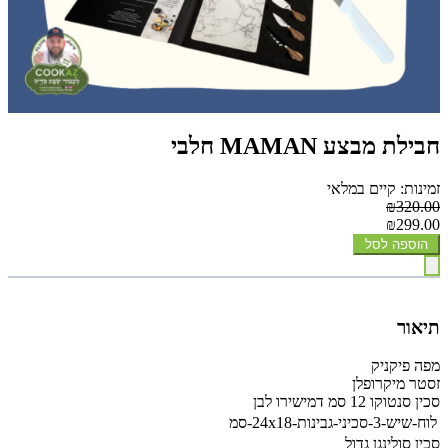
חבילת מבצע MAMAN חלבי
זמינות: קיים במלאי
₪320.00
₪299.00
הוספה לסל
תיאור
מפה פיקניק
זסטר מיקרופלן
סכין סנטוקו 12 סמ דמישירו לבן
לוח-שיש-3-סכיני-גבינות-24x18-סמ
סכין סולינגן גדול