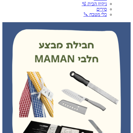
ניקיון הבית 🫧
סירים
כלי מטבח 🔪