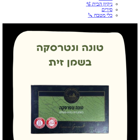
ניקיון הבית 🫧
סירים
כלי מטבח 🔪