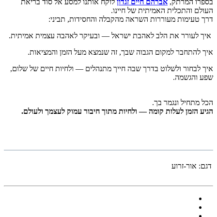
בספרו המרתק,
אברהם חיים זגדון
לוקח אותנו למסע אל סוד בריאת
העולם והתכלית האמיתית של חיינו.
דרך טעימות מעוררות השראה מהקבלה והחסידות, תביני:
איך לעורר את הלב לאהבת ישראל — ובעיקר לאהבה עצמית אמיתית.
איך להתחבר למקום הגבוה שבך, זה שנמצא מעל הזמן והמציאות.
איך לבחור ולשלוט בדרך שבה חייך מתנהלים — ולחיות חיים של שלום,
שפע והגשמה.
הכל מתחיל ונגמר בך.
הגיע הזמן לעלות קומה — ולחיות מתוך חיבור עמוק לעצמך ולעולם.
דגם:
אור-זרוע