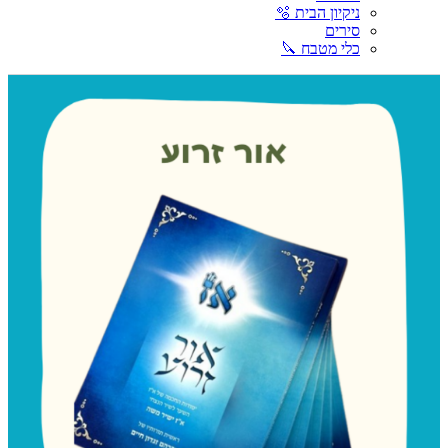
ניקיון הבית 🫧
סירים
כלי מטבח 🔪