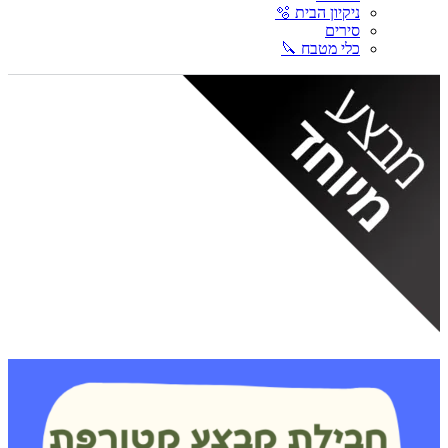
ניקיון הבית 🫧
סירים
כלי מטבח 🔪