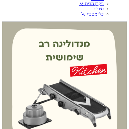
ניקיון הבית 🫧
סירים
כלי מטבח 🔪