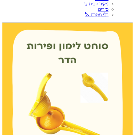
ניקיון הבית 🫧
סירים
כלי מטבח 🔪