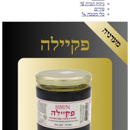
ניקיון הבית 🫧
סירים
כלי מטבח 🔪