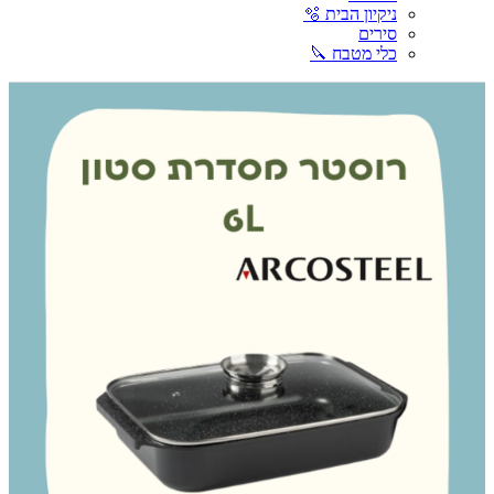
ניקיון הבית 🫧
סירים
כלי מטבח 🔪