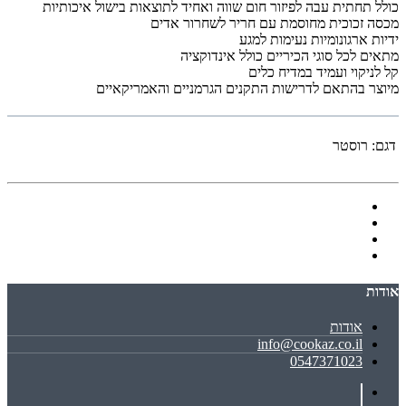
כולל תחתית עבה לפיזור חום שווה ואחיד לתוצאות בישול איכותיות
מכסה זכוכית מחוסמת עם חריר לשחרור אדים
ידיות ארגונומיות נעימות למגע
מתאים לכל סוגי הכיריים כולל אינדוקציה
קל לניקוי ועמיד במדיח כלים
מיוצר בהתאם לדרישות התקנים הגרמניים והאמריקאיים
דגם:
רוסטר
אודות
אודות
info@cookaz.co.il
0547371023