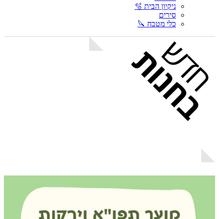
ניקיון הבית 🫧
סירים
כלי מטבח 🔪