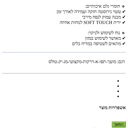
🔹 חומרי גלם איכותיים:
✔ עשוי נירוסטה חזקה ועמידה לאורך זמן
✔ מבנה עמוק לנפח מירבי
✔ ידית SOFT TOUCH לנוחות אחיזה
🔹 נוח לשימוש ולניקוי:
✔ מאושר לשימוש במזון
✔ מתאים לשטיפה במדיח כלים
דגם:
מועך-תפו-א-וירקות-מקצועי-מג-יק-טולס
אשפרויות מוצר
המשך