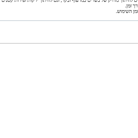
חיתוך מדויק של בשרים כמו עוף ובקר, וגם לחיתוך ירקות ופירות קטנים ובי
ך זמן.
מן השימוש.