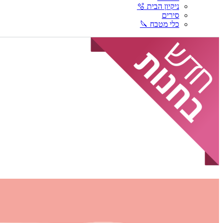
ניקיון הבית 🫧
סירים
כלי מטבח 🔪