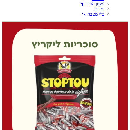
ניקיון הבית 🫧
סירים
כלי מטבח 🔪